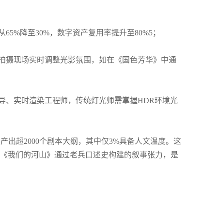
5%降至30%，数字资产复用率提升至80%5；
拍摄现场实时调整光影氛围，如在《国色芳华》中通
、实时渲染工程师，传统灯光师需掌握HDR环境光
产出超2000个剧本大纲，其中仅3%具备人文温度。这
《我们的河山》通过老兵口述史构建的叙事张力，是