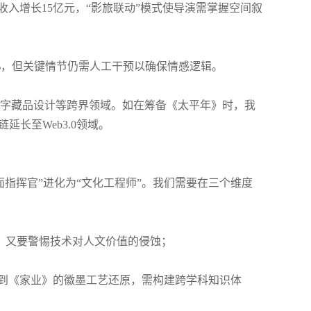
入增长15亿元，“影旅联动”模式使导演需掌握空间叙
0%，但关键情节仍需人工干预以确保情感逻辑。
字藏品设计等跨界领域。如在筹备《太平年》时，我
延长至Web3.0领域。
面指挥官”进化为“文化工程师”。我们需要在三个维度
时渲染，又要警惕技术对人文价值的侵蚀；
到《家业》的徽墨工艺还原，需构建跨学科知识体