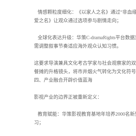
情感颗粒度细化：《以家人之名》通过“非血缘
爱之名》让观众通过选项参与剧情走向；
全球化表达升级：华策C-dramaRights平
需调整叙事节奏适应海外观众认知习惯。
这要求导演兼具文化考古学家与社会观察家的双
餐摊的升格镜头，将市井烟火气转化为文化符号
四、产业融合开辟价值蓝海
影视产业的边界正被重新定义：
教育赋能：华策影视教育基地年培养2000名
习；