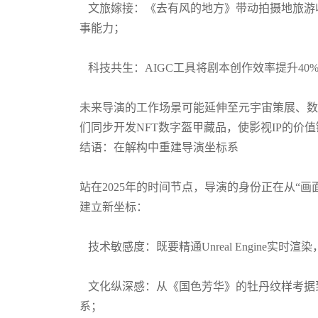
文旅嫁接：《去有风的地方》带动拍摄地旅游收
事能力；
科技共生：AIGC工具将剧本创作效率提升4
未来导演的工作场景可能延伸至元宇宙策展、数
们同步开发NFT数字盔甲藏品，使影视IP的价值链
结语：在解构中重建导演坐标系
站在2025年的时间节点，导演的身份正在从“画
建立新坐标：
技术敏感度：既要精通Unreal Engine实
文化纵深感：从《国色芳华》的牡丹纹样考据
系；