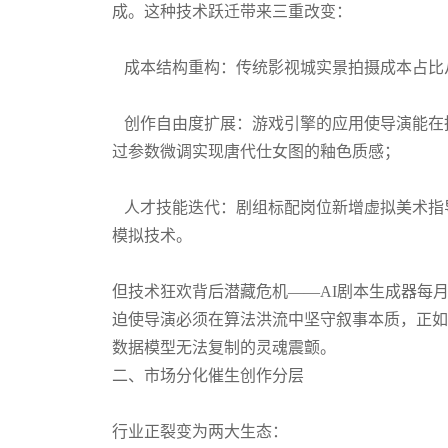
成。这种技术跃迁带来三重改变：
成本结构重构：传统影视城实景拍摄成本占比从6
创作自由度扩展：游戏引擎的应用使导演能在
过参数微调实现唐代仕女图的釉色质感；
人才技能迭代：剧组标配岗位新增虚拟美术指导
模拟技术。
但技术狂欢背后潜藏危机——AI剧本生成器每月
迫使导演必须在算法洪流中坚守叙事本质，正如
数据模型无法复制的灵魂震颤。
二、市场分化催生创作分层
行业正裂变为两大生态：